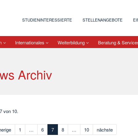
STUDIENINTERESSIERTE
STELLENANGEBOTE
E
um
Internationales
Weiterbildung
Beratung & Servic
ws Archiv
 7 von 10.
herige
1
…
6
7
8
…
10
nächste