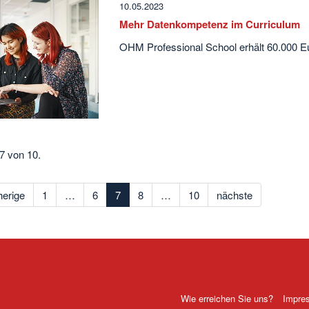
10.05.2023
Mehr Datenkompetenz im Curriculum
OHM Professional School erhält 60.000 E
 7 von 10.
herige
1
…
6
7
8
…
10
nächste
Wie erreichen Sie uns?
Impre