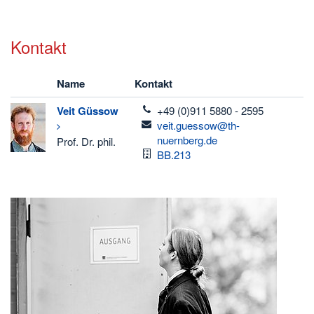
Kontakt
Name
Kontakt
telefon
Veit
Güssow
+49 (0)911 5880 - 2595
email
veit.guessow@th-
nuernberg.de
Prof. Dr. phil.
Raum
BB.213