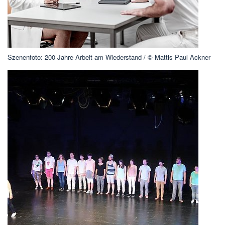
Szenenfoto: 200 Jahre Arbeit am Wiederstand / © Mattis Paul Ackner