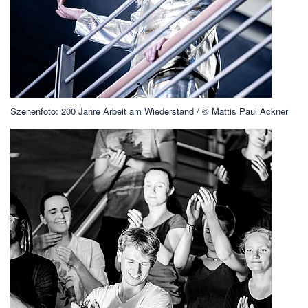
Szenenfoto: 200 Jahre Arbeit am Wiederstand / © Mattis Paul Ackner