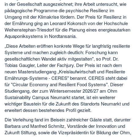
in der Gesellschaft ausgezeichnet; ihre Arbeit untersucht, wie
pädagogische Programme die psychische Resilienz im
Umgang mit der Klimakrise fördern. Der Preis für Resilienz in
der Ernährung ging an Leonard Kokorsch von der Hochschule
Weihenstephan-Triesdorf für die Planung eines energieautarken
Aquaponiksystems in Nordtansania.
„Diese Arbeiten eröffnen konkrete Wege für langfristig resiliente
Systeme und machen zugleich deutlich: Forschung kann
gesellschaftlichen Wandel aktiv mitgestalten", so Prof. Dr.
Tobias Gaugler, Leiter der Fachjury. Der Preis ist nach dem
neuen Masterstudiengang „Kreislaufwirtschaft und Resiliente
Ernährungs-Systeme - CERES" benannt. CERES steht dabei
für "Circular Economy and Resilient Food Systems". Dieser
Studiengang, der zum Wintersemester 2026/27 am Ohm
Sustainability Campus Neumarkt startet, ist ein weiterer
wichtiger Baustein für die Zukunft des Standorts Neumarkt und
erweitert dessen bestehendes Profil gezielt.
Die Verleihung fand im Beisein zahlreicher Gäste statt, darunter
Barbara und Manfred Schmitz, Vorstände der Innovation und
Zukunft Stiftung, sowie die Vizepräsidentin für Bildung der Ohm,