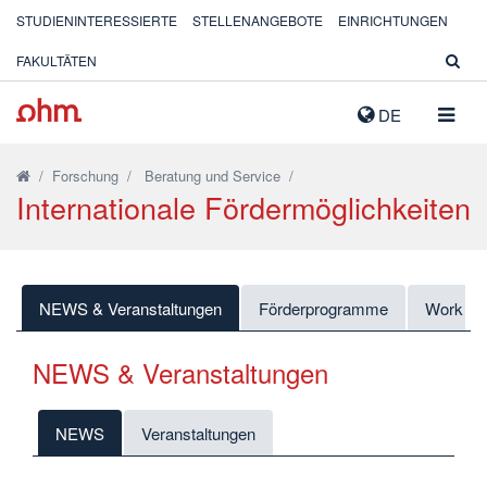
STUDIENINTERESSIERTE
STELLENANGEBOTE
EINRICHTUNGEN
FAKULTÄTEN
NAVIG
DE
AUSK
/
Forschung
/
Beratung und Service
/
Internationale Fördermöglichkeiten
NEWS & Veranstaltungen
Förderprogramme
Work P
NEWS & Veranstaltungen
NEWS
Veranstaltungen