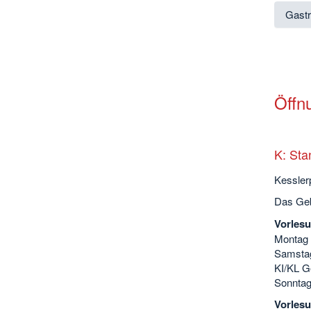
Gast
Öffn
K: Sta
Kessler
Das Geb
Vorlesu
Montag b
Samstag
KI/KL G
Sonntag
Vorlesu