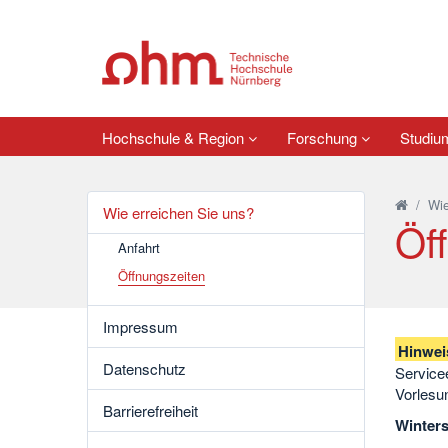
Hochschule & Region
Forschung
Studi
/
Wie
Wie erreichen Sie uns?
Öf
Anfahrt
Öffnungszeiten
Impressum
Hinwei
Datenschutz
Service
Vorlesun
Barrierefreiheit
Winters