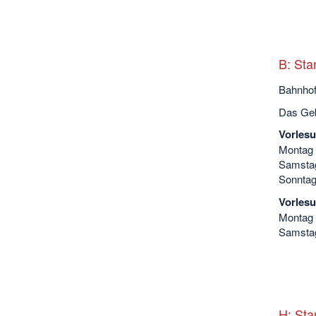
B: Sta
Bahnhof
Das Geb
Vorlesu
Montag b
Samstag
Sonntag
Vorlesu
Montag b
Samstag
H: Sta