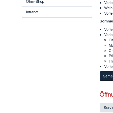
Ohm-Shop
Vorle
Weihn
Intranet
Vorle
Sommer
Vorle
Vorle
Os
Ma
Ch
Pf
Fr
Vorle
Semes
Öffn
Servi