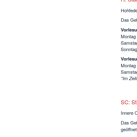
Hohfede
Das Geb
Vorlesu
Montag b
Samstag
Sonntag
Vorlesu
Montag b
Samstag
*Im Zei
SC: St
Innere 
Das Geb
geöffnet