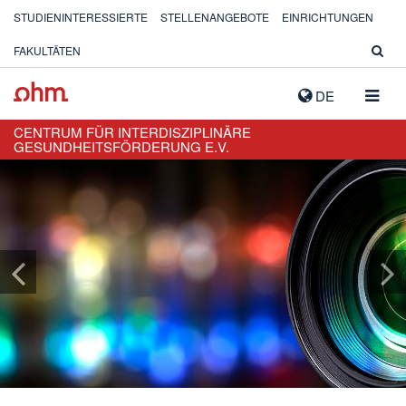
STUDIENINTERESSIERTE
STELLENANGEBOTE
EINRICHTUNGEN
FAKULTÄTEN
NAVIG
DE
AUSK
CENTRUM FÜR INTERDISZIPLINÄRE
GESUNDHEITSFÖRDERUNG E.V.