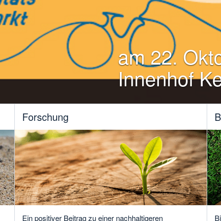
am 22. Okt
Innenhof Ke
Forschung
B
B
Ein positiver Beitrag zu einer nachhaltigeren