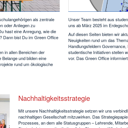
schulangehörigen als zentrale
Unser Team besteht aus student
een oder Anliegen zu
uns ab März 2025 im Erdegsch
u hast eine Anregung, wie die
Auf diesen Seiten bieten wir ak
 Dann bist Du im Green Office
Neuigkeiten rund um das Thema
Handlungsfeldern Governance, In
en in allen Bereichen der
studentische Initiativen stelle
e Belange und bilden eine
vor. Das Green Office informiert
Projekte rund um ökologische
Nachhaltigkeitsstrategie
Mit unsere Nachhaltigkeitsstrategie setzen wir uns verbindl
nachhaltigen Gesellschaft mitzuwirken. Das Strategiepapier
Prozesses, an dem alle Statusgruppen – Lehrende, Mitarbei