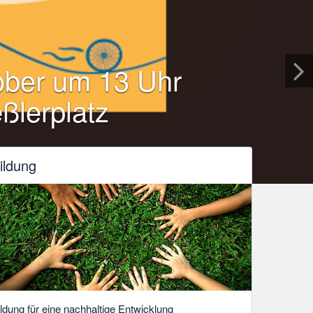
ober um 13 Uhr
ßlerplatz
ildung
ildung für eine nachhaltige Entwicklung