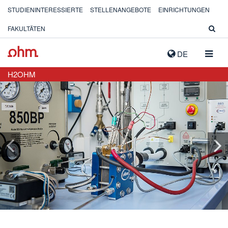
STUDIENINTERESSIERTE
STELLENANGEBOTE
EINRICHTUNGEN
FAKULTÄTEN
NAVIG
DE
AUSK
H2OHM