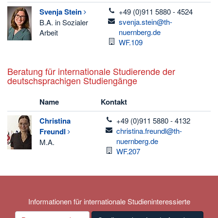
telefon
Svenja
Stein
+49 (0)911 5880 - 4524
email
svenja.stein@th-
B.A. in Sozialer
nuernberg.de
Arbeit
Raum
WF.109
Beratung für internationale Studierende der
deutschsprachigen Studiengänge
Name
Kontakt
telefon
Christina
+49 (0)911 5880 - 4132
email
christina.freundl@th-
Freundl
nuernberg.de
M.A.
Raum
WF.207
Informationen für internationale Studieninteressierte