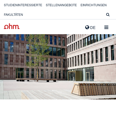
STUDIENINTERESSIERTE
STELLENANGEBOTE
EINRICHTUNGEN
FAKULTÄTEN
NAVIG
DE
AUSK