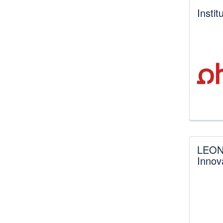
Instit
LEONA
Innov