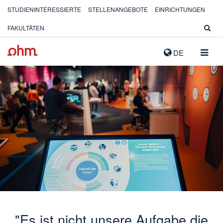
STUDIENINTERESSIERTE
STELLENANGEBOTE
EINRICHTUNGEN
FAKULTÄTEN
NAVIG
DE
AUSK
"Es ist nicht unsere Aufgabe die