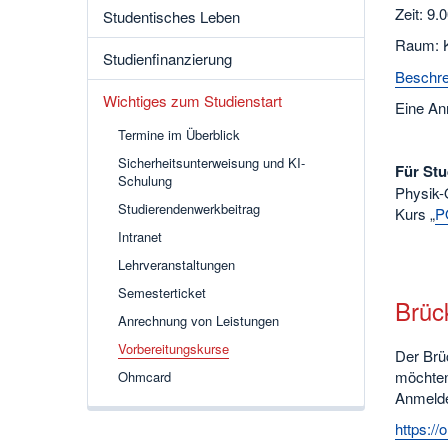
Zeit: 9.
Studentisches Leben
Raum: 
Studienfinanzierung
Beschre
Wichtiges zum Studienstart
Eine Anm
Termine im Überblick
Sicherheitsunterweisung und KI-
Für Stu
Schulung
Physik-
Studierendenwerkbeitrag
Kurs „
P
Intranet
Lehrveranstaltungen
Semesterticket
Brüc
Anrechnung von Leistungen
Vorbereitungskurse
Der Brü
möchten
Ohmcard
Anmelde
https:/