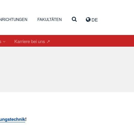
INRICHTUNGEN
FAKULTÄTEN
DE
es
Karriere bei uns ↗
gungstechnik
!