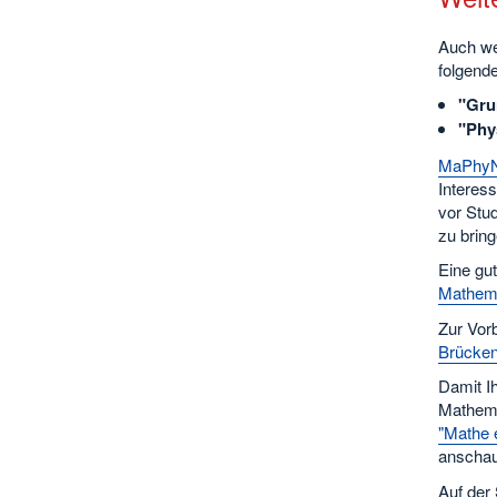
Auch we
folgend
"Gru
"Phy
MaPhyN 
Interess
vor Stu
zu bring
Eine gu
Mathem
Zur Vor
Brücken
Damit Ih
Mathema
"Mathe 
anschaul
Auf der