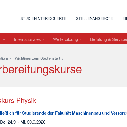
STUDIENINTERESSIERTE
STELLENANGEBOTE
E
um
Internationales
Weiterbildung
Beratung & Servic
udium
/
Wichtiges zum Studienstart
/
rbereitungskurse
kkurs Physik
ießlich für Studierende der Fakultät Maschinenbau und Versor
Do. 24.9. - Mi. 30.9.2026