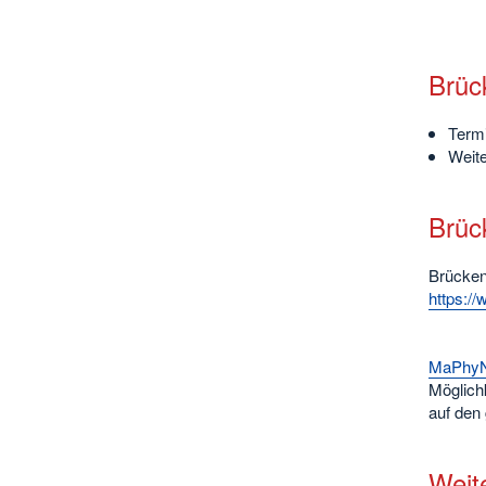
Brüc
Termi
Weite
Brüc
Brücken
https://
MaPhyN 
Möglichk
auf den
Weit