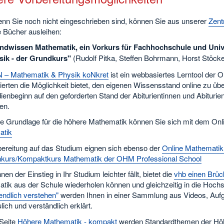
nn Sie noch nicht eingeschrieben sind, können Sie aus unserer
Zentr
e Bücher ausleihen:
ndwissen Mathematik, ein Vorkurs für Fachhochschule und Unive
sik - der Grundkurs"
(Rudolf Pitka, Steffen Bohrmann, Horst Stöcke
– Mathematik & Physik koNkret
ist ein webbasiertes Lerntool der 
ierten die Möglichkeit bietet, den eigenen Wissensstand online zu üb
dienbeginn auf den geforderten Stand der Abiturientinnen und Abitu
en.
te Grundlage für die höhere Mathematik können Sie sich mit dem Onl
atik
bereitung auf das Studium eignen sich ebenso der
Online Mathemati
kurs/Kompaktkurs Mathematik der OHM Professional School
nen der Einstieg in Ihr Studium leichter fällt, bietet die
vhb einen Brü
tik aus der Schule wiederholen können und gleichzeitig in die Hoc
endlich verstehen"
werden Ihnen in einer Sammlung aus Videos, Auf
ich und verständlich erklärt.
 Seite
Höhere Mathematik - kompakt
werden Standardthemen der Höhe