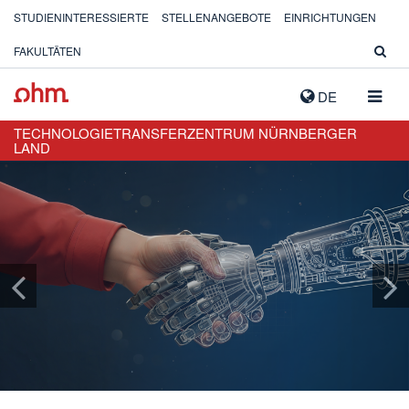
STUDIENINTERESSIERTE
STELLENANGEBOTE
EINRICHTUNGEN
FAKULTÄTEN
NAVIG
DE
AUSK
TECHNOLOGIETRANSFERZENTRUM NÜRNBERGER
LAND