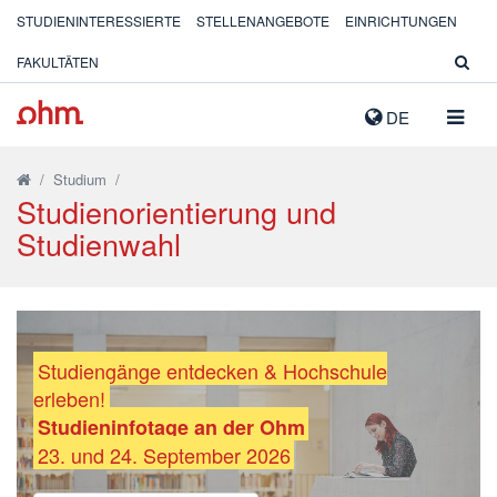
STUDIENINTERESSIERTE
STELLENANGEBOTE
EINRICHTUNGEN
FAKULTÄTEN
NAVIG
DE
AUSK
/
Studium
/
Studienorientierung und
Studienwahl
Studiengänge entdecken & Hochschule
erleben!
Studieninfotage an der Ohm
23. und 24. September 2026