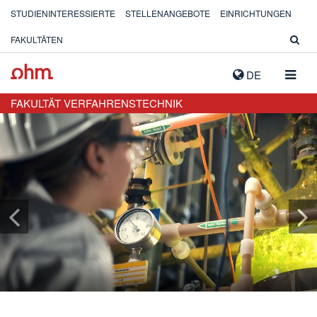
STUDIENINTERESSIERTE
STELLENANGEBOTE
EINRICHTUNGEN
FAKULTÄTEN
NAVIG
DE
AUSK
FAKULTÄT VERFAHRENSTECHNIK