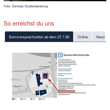
Foto: Zentrale Studienberatung
So erreichst du uns
Sommersprechzeiten ab dem 27.7.26
Online
Neuorien