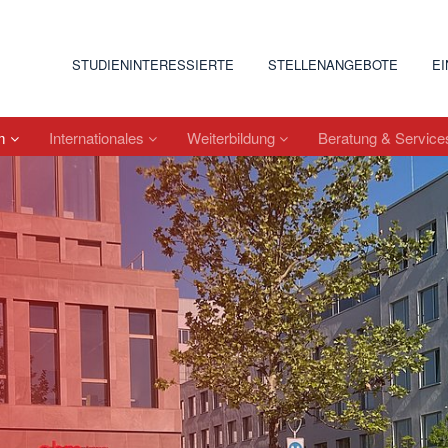
STUDIENINTERESSIERTE
STELLENANGEBOTE
E
um
Internationales
Weiterbildung
Beratung & Servic