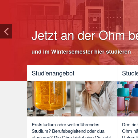
Jetzt an der Ohm 
und im Wintersemester hier studieren
Studienangebot
Studi
Erststudium oder weiterführendes
Den ric
Studium? Berufsbegleitend oder dual
Ohm hält
studieren? Die Ohm bietet eine Vielzahl
Unterst