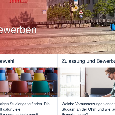
bewerben
enwahl
Zulassung und Bewerb
htigen Studiengang finden. Die
Welche Voraussetzungen gelten 
 dafür viele
Studium an der Ohm und wie läu
ützungsangebote bereit.
Bewerbung ab?