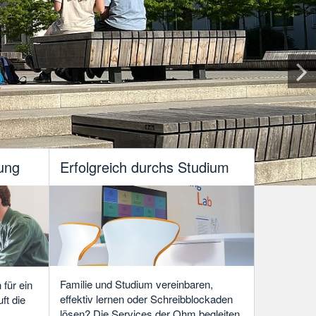
ung
Erfolgreich durchs Studium
Familie und Studium vereinbaren,
für ein
effektiv lernen oder Schreibblockaden
ft die
lösen? Die Services der Ohm begleiten