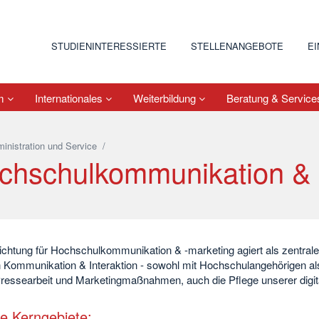
STUDIENINTERESSIERTE
STELLENANGEBOTE
E
um
Internationales
Weiterbildung
Beratung & Servic
inistration und Service
/
chschulkommunikation & 
ichtung für Hochschulkommunikation & -marketing agiert als zentrale
Kommunikation & Interaktion - sowohl mit Hochschulangehörigen al
ressearbeit und Marketingmaßnahmen, auch die Pflege unserer digita
e Kerngebiete: