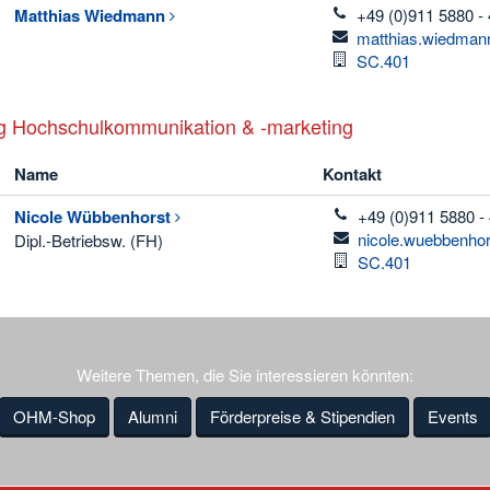
telefon
Matthias
Wiedmann
+49 (0)911 5880 -
email
matthias.wiedman
Raum
SC.401
g Hochschulkommunikation & -marketing
Name
Kontakt
telefon
Nicole
Wübbenhorst
+49 (0)911 5880 -
email
nicole.wuebbenho
Dipl.-Betriebsw. (FH)
Raum
SC.401
Weitere Themen, die Sie interessieren könnten:
OHM-Shop
Alumni
Förderpreise & Stipendien
Events