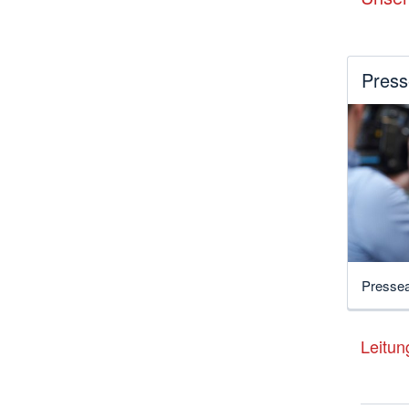
Press
Pressea
Leitun