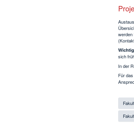
Proj
Austaus
Übersic
werden k
(Kontak
Wichtig
sich frü
In der R
Für das
Ansprech
Fakul
Fakul