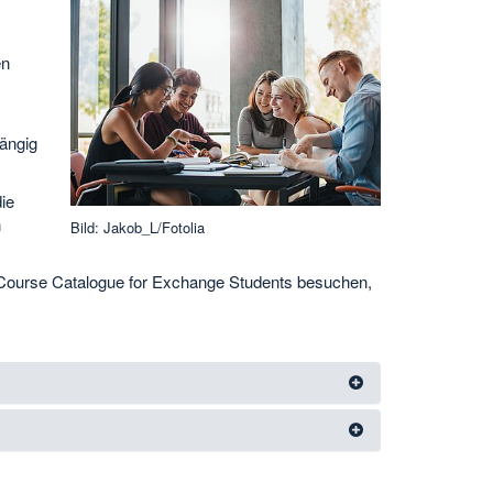
en
ängig
ie
n
Bild: Jakob_L/Fotolia
 Course Catalogue for Exchange Students besuchen,