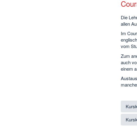
Cour
Die Leh
allen A
Im Cour
englisc
vom Stud
Zum and
auch vo
einem a
Austaus
manche 
Kursk
Kursk