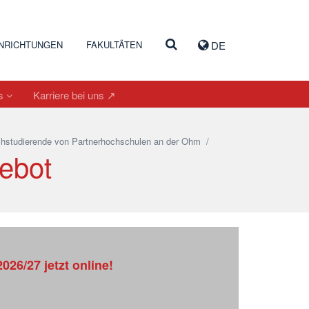
INRICHTUNGEN
FAKULTÄTEN
DE
es
Karriere bei uns ↗
hstudierende von Partnerhochschulen an der Ohm
/
ebot
026/27 jetzt online!