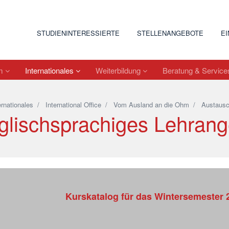
STUDIENINTERESSIERTE
STELLENANGEBOTE
E
um
Internationales
Weiterbildung
Beratung & Servic
ernationales
/
International Office
/
Vom Ausland an die Ohm
/
Austausc
glischsprachiges Lehrang
Kurskatalog für das Wintersemester 2