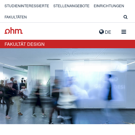
STUDIENINTERESSIERTE
STELLENANGEBOTE
EINRICHTUNGEN
FAKULTÄTEN
NAVIG
DE
AUSK
FAKULTÄT DESIGN