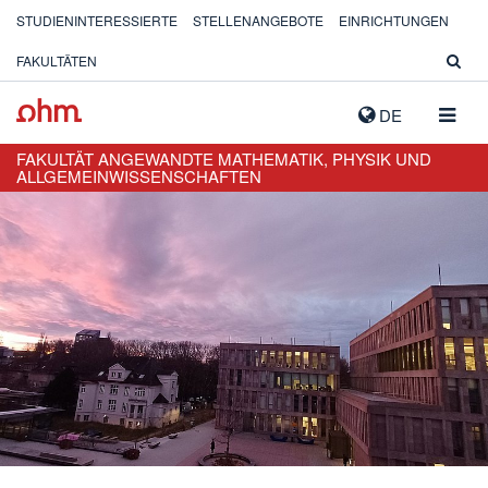
STUDIENINTERESSIERTE
STELLENANGEBOTE
EINRICHTUNGEN
FAKULTÄTEN
NAVIG
DE
AUSK
FAKULTÄT ANGEWANDTE MATHEMATIK, PHYSIK UND
ALLGEMEINWISSENSCHAFTEN