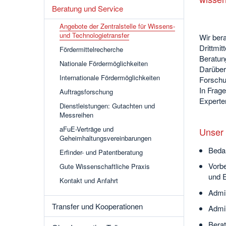
Beratung und Service
Angebote der Zentralstelle für Wissens-
und Technologietransfer
Wir ber
Drittmit
Fördermittelrecherche
Beratung
Nationale Fördermöglichkeiten
Darüber 
Internationale Fördermöglichkeiten
Forschu
In Frag
Auftragsforschung
Experte
Dienstleistungen: Gutachten und
Messreihen
aFuE-Verträge und
Unser
Geheimhaltungsvereinbarungen
Bedar
Erfinder- und Patentberatung
Vorbe
Gute Wissenschaftliche Praxis
und 
Kontakt und Anfahrt
Admin
Transfer und Kooperationen
Admin
Berat