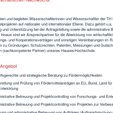
aten und begleiten Wissenschaftlerinnen und Wissenschaftler der TH
telprojekten auf nationaler und internationaler Ebene. Dazu gehört u
 und Unterstützung bei der Antragstellung sowie die administrative B
hinaus sind wir Ansprechpartner für die Abwicklung von wirtschaftli
ngs- und Kooperationsverträgen und sonstigen Vereinbarungen im 
en zu Gründungen, Schutzrechten, Patenten, Messungen und Gutacht
n (sachkompetente Partner) unseres Hauses/Hochschule.
 Angebot
fsgerechte und strategische Beratung zu Fördermöglichkeiten
reitung und Prüfung von Fördermittelanträgen an EU, Bund, Land f
Entwicklung
istrative Betreuung und Projektcontrolling von Forschungs- und En
istrative Betreuung und Projektcontrolling von Projekten zur Verbes
ung und administrative Betreuung von Aufträgen (Auftragsforschung u