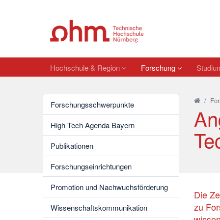
Hochschule & Region
Forschung
Studi
/
For
Forschungsschwerpunkte
An
High Tech Agenda Bayern
Te
Publikationen
Forschungseinrichtungen
Promotion und Nachwuchsförderung
Die Ze
zu For
Wissenschaftskommunikation
wissen