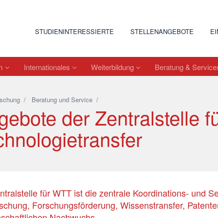
STUDIENINTERESSIERTE
STELLENANGEBOTE
E
um
Internationales
Weiterbildung
Beratung & Servic
schung
/
Beratung und Service
/
gebote der Zentralstelle 
chnologietransfer
ntralstelle für WTT ist die zentrale Koordinations- und S
schung, Forschungsförderung, Wissenstransfer, Patente
schaftlichen Nachwuchs.