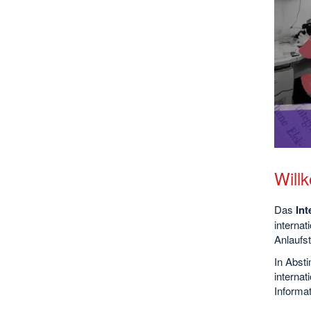
Will
Das
Int
internat
Anlaufst
In Absti
internat
Informat