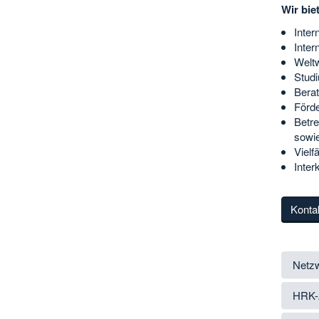
Wir bie
Inter
Inter
Weltw
Studi
Berat
Förd
Betre
sowie
Vielf
Inter
Konta
Netzw
HRK-A