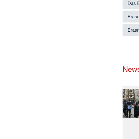
Das 
Erasm
Erasm
News