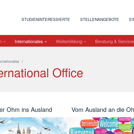
STUDIENINTERESSIERTE
STELLENANGEBOTE
E
um
Internationales
Weiterbildung
Beratung & Servic
ernationales
/
ernational Office
er Ohm ins Ausland
Vom Ausland an die O