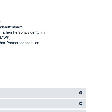
te
dsaufenthalte
ftlichen Personals der Ohm
StMWK)
 Ohm-Partnerhochschulen