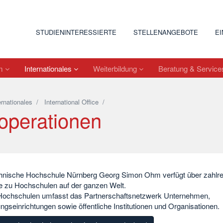
STUDIENINTERESSIERTE
STELLENANGEBOTE
E
um
Internationales
Weiterbildung
Beratung & Servic
ernationales
/
International Office
/
operationen
hnische Hochschule Nürnberg Georg Simon Ohm verfügt über zahlre
e zu Hochschulen auf der ganzen Welt.
ochschulen umfasst das Partnerschaftsnetzwerk Unternehmen,
gseinrichtungen sowie öffentliche Institutionen und Organisationen.