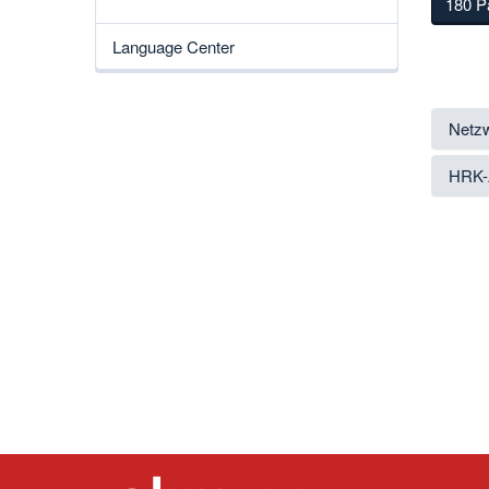
180 Pa
Language Center
Netzw
HRK-A