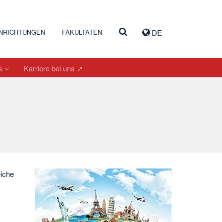
INRICHTUNGEN
FAKULTÄTEN
DE
es
Karriere bei uns ↗
iche