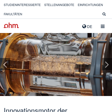
STUDIENINTERESSIERTE
STELLENANGEBOTE
EINRICHTUNGEN
FAKULTÄTEN
NAVIG
DE
AUSK
Transfer von angewandter