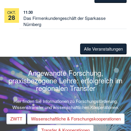
11:30
OKT.
28
Das Firmenkundengeschäft der Sparkasse
Nürnberg
Alle Veranstaltungen
Angewandte Forschung,
praxisbezogene Lehre: erfolgreich im
regionalen Transfer
Hier finden Sie Informationen zu Forschungsförderung,
Wissenstransfer und wissenschaftlichen Kooperationen.
ZWTT
Wissenschaftliche & Forschungskooperationen
Transfer & Kooperationen