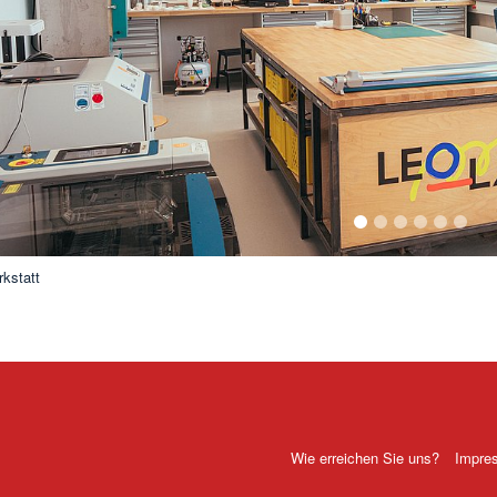
1
2
3
4
5
6
rkstatt
Wie erreichen Sie uns?
Impre