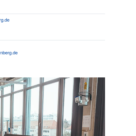
rg.de
rnberg.de