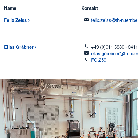
Name
Kontakt
email
Felix
Zeiss
felix.zeiss@th-nuernbe
telefon
Elias
Gräbner
+49 (0)911 5880 - 3411
email
elias.graebner@th-nue
Raum
FO.259