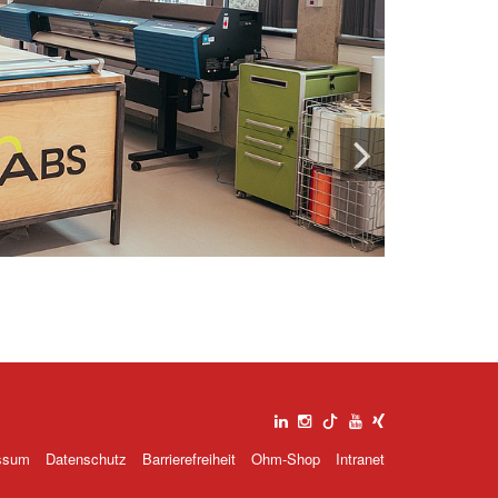
Analogwerkstatt
ssum
Datenschutz
Barrierefreiheit
Ohm-Shop
Intranet