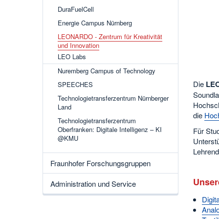
DuraFuelCell
Energie Campus Nürnberg
LEONARDO - Zentrum für Kreativität
und Innovation
LEO Labs
Nuremberg Campus of Technology
Die
LEO
SPEECHES
Soundlab
Technologietransferzentrum Nürnberger
Hochsc
Land
die
Hoch
Technologietransferzentrum
Oberfranken: Digitale Intelligenz – KI
Für Stud
@KMU
Unterst
Lehrend
Fraunhofer Forschungsgruppen
Unser
Administration und Service
Digit
Analo