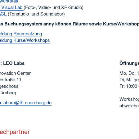
lwerkstatt
 Visual Lab
(Foto-, Video- und XR-Studio)
ACL
(Tonstudio- und Soundlabor)
as Buchungssystem anny können Räume sowie Kurse/Workshop
ldung Raumnutzung
ldung Kurse/Workshops
t: LEO Labs
Öffnungs
ovation Center
Mo, Do: 1
rstraße 11
Di, Mi: g
geschoss
Fr: 10:00
ürnberg
Workshop
o-labore@th-nuernberg.de
abweiche
echpartner