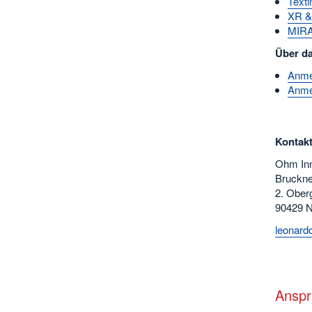
Texti
XR &
MIR
Über d
Anme
Anme
Kontak
Ohm Inn
Bruckne
2. Ober
90429 N
leonard
Anspr