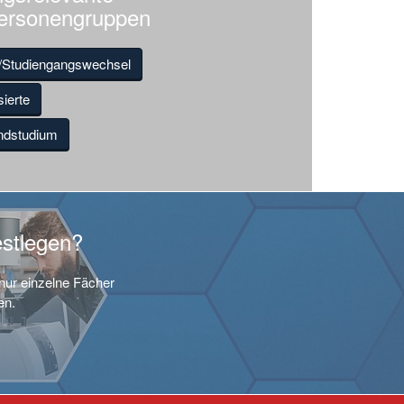
Personengruppen
/Studiengangswechsel
ierte
undstudium
estlegen?
nur einzelne Fächer
en.