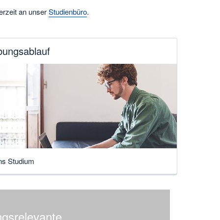
erzeit an unser
Studienbüro
.
ungsablauf
ins Studium
gsrelevante