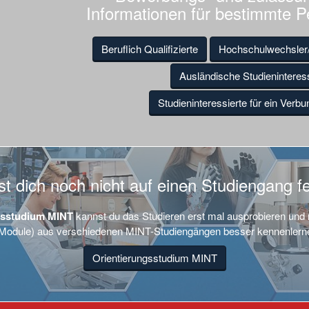
Informationen für bestimmte 
Beruflich Qualifizierte
Hochschulwechsler
Ausländische Studieninteress
Studieninteressierte für ein Verb
t dich noch nicht auf einen Studiengang f
gsstudium MINT
kannst du das Studieren erst mal ausprobieren und 
Module) aus verschiedenen MINT-Studiengängen besser kennenlern
Orientierungsstudium MINT