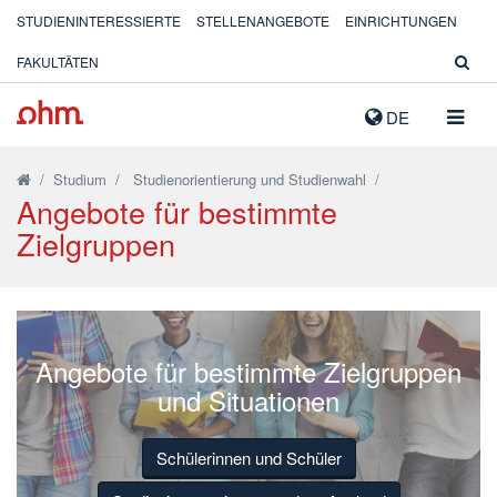
STUDIENINTERESSIERTE
STELLENANGEBOTE
EINRICHTUNGEN
FAKULTÄTEN
NAVIG
DE
AUSK
/
Studium
/
Studienorientierung und Studienwahl
/
Angebote für bestimmte
Zielgruppen
Angebote für bestimmte Zielgruppen
und Situationen
Schülerinnen und Schüler