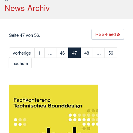
News Archiv
RSS-Feed
Seite 47 von 56.
vorherige
1
…
46
47
48
…
56
nächste