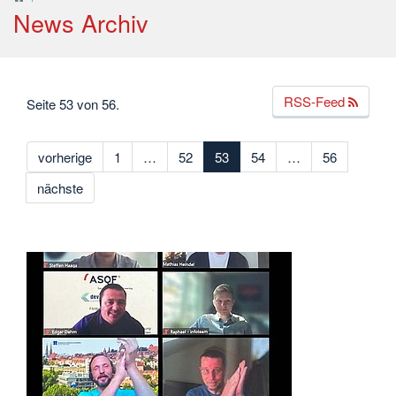
News Archiv
RSS-Feed
Seite 53 von 56.
vorherige
1
…
52
53
54
…
56
nächste