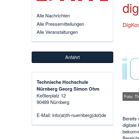
di
Alle Nachrichten
Alle Pressemitteilungen
DigKo
Alle Veranstaltungen
Anfahrt
Technische Hochschule
Nürnberg Georg Simon Ohm
Keßlerplatz 12
Foto: T
90489 Nürnberg
E-Mail:
info(at)th-nuernberg(dot)de
Bereits 
digital
bekomme
Bereich