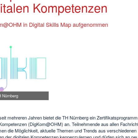
gitalen Kompetenzen
m@OHM in Digital Skills Map aufgenommen
H Nürnberg
seit mehreren Jahren bietet die TH Nürnberg ein Zertifikatsprogramm 
e Kompetenzen (DigKom@OHM) an. Teilnehmende aus allen Fachrich
n die Möglichkeit, aktuelle Themen und Trends aus verschiedenen
en der digitalen Kompetenzen kennenzulernen und dürfen sich an ne