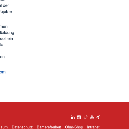
l der
rojekte
rnen,
lbildung
oll ein
te
hen
kom
ssum
Datenschutz
Barrierefreiheit
Ohm-Shop
Intranet