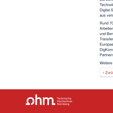
Technol
Digital 
aus ver
Rund 70 
Arbeite
und Beru
Transfe
Europas 
DigKom@
Partnern
Weitere
Zurü