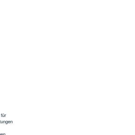
für
tungen
uen