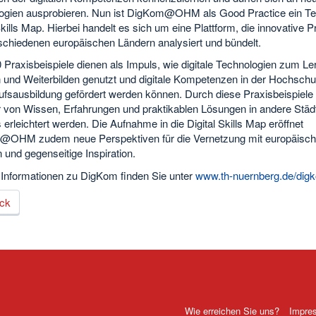
ogien ausprobieren. Nun ist DigKom@OHM als Good Practice ein Tei
Skills Map. Hierbei handelt es sich um eine Plattform, die innovative P
schiedenen europäischen Ländern analysiert und bündelt.
Praxisbeispiele dienen als Impuls, wie digitale Technologien zum Le
n und Weiterbilden genutzt und digitale Kompetenzen in der Hochschu
fsausbildung gefördert werden können. Durch diese Praxisbeispiele s
r von Wissen, Erfahrungen und praktikablen Lösungen in andere Städ
erleichtert werden. Die Aufnahme in die Digital Skills Map eröffnet
OHM zudem neue Perspektiven für die Vernetzung mit europäisc
 und gegenseitige Inspiration.
 Informationen zu DigKom finden Sie unter
www.th-nuernberg.de/dig
ck
Wie erreichen Sie uns?
Impre