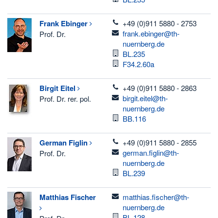
telefon
Frank
Ebinger
+49 (0)911 5880 - 2753
email
frank.ebinger@th-
Prof. Dr.
nuernberg.de
Raum
BL.235
Raum
F34.2.60a
telefon
Birgit
Eitel
+49 (0)911 5880 - 2863
email
birgit.eitel@th-
Prof. Dr. rer. pol.
nuernberg.de
Raum
BB.116
telefon
German
Figlin
+49 (0)911 5880 - 2855
email
german.figlin@th-
Prof. Dr.
nuernberg.de
Raum
BL.239
email
Matthias
Fischer
matthias.fischer@th-
nuernberg.de
Raum
BL.128