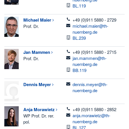
Raum
BL.119
telefon
Michael
Maier
+49 (0)911 5880 - 2729
email
michael.maier@th-
Prof. Dr.
nuernberg.de
Raum
BL.239
telefon
Jan
Mammen
+49 (0)911 5880 - 2715
email
jan.mammen@th-
Prof. Dr.
nuernberg.de
Raum
BB.119
email
Dennis
Meyer
dennis.meyer@th-
nuernberg.de
telefon
Anja
Morawietz
+49 (0)911 5880 - 2852
email
anja.morawietz@th-
WP Prof. Dr. rer.
nuernberg.de
pol.
Raum
BL.127