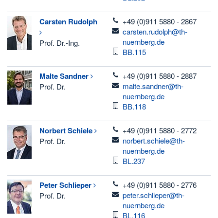
telefon
Carsten
Rudolph
+49 (0)911 5880 - 2867
email
carsten.rudolph@th-
nuernberg.de
Prof. Dr.-Ing.
Raum
BB.115
telefon
Malte
Sandner
+49 (0)911 5880 - 2887
email
malte.sandner@th-
Prof. Dr.
nuernberg.de
Raum
BB.118
telefon
Norbert
Schiele
+49 (0)911 5880 - 2772
email
norbert.schiele@th-
Prof. Dr.
nuernberg.de
Raum
BL.237
telefon
Peter
Schlieper
+49 (0)911 5880 - 2776
email
peter.schlieper@th-
Prof. Dr.
nuernberg.de
Raum
BL.116