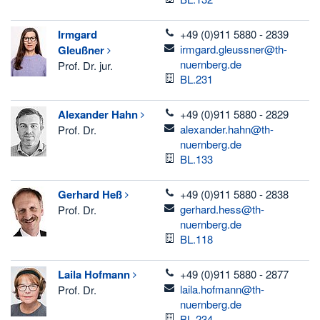
telefon
Irmgard
+49 (0)911 5880 - 2839
email
irmgard.gleussner@th-
Gleußner
nuernberg.de
Prof. Dr. jur.
Raum
BL.231
telefon
Alexander
Hahn
+49 (0)911 5880 - 2829
email
alexander.hahn@th-
Prof. Dr.
nuernberg.de
Raum
BL.133
telefon
Gerhard
Heß
+49 (0)911 5880 - 2838
email
gerhard.hess@th-
Prof. Dr.
nuernberg.de
Raum
BL.118
telefon
Laila
Hofmann
+49 (0)911 5880 - 2877
email
laila.hofmann@th-
Prof. Dr.
nuernberg.de
Raum
BL.234