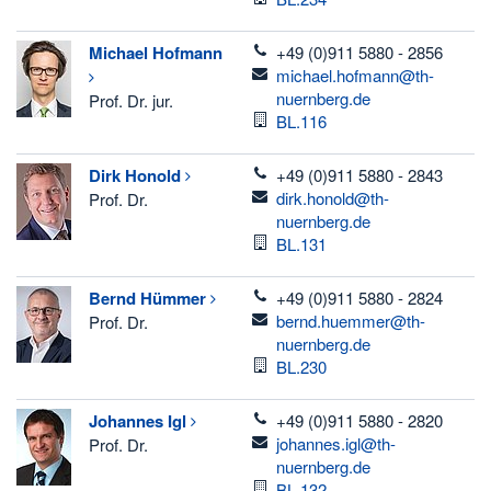
telefon
Michael
Hofmann
+49 (0)911 5880 - 2856
email
michael.hofmann@th-
nuernberg.de
Prof. Dr. jur.
Raum
BL.116
telefon
Dirk
Honold
+49 (0)911 5880 - 2843
email
dirk.honold@th-
Prof. Dr.
nuernberg.de
Raum
BL.131
telefon
Bernd
Hümmer
+49 (0)911 5880 - 2824
email
bernd.huemmer@th-
Prof. Dr.
nuernberg.de
Raum
BL.230
telefon
Johannes
Igl
+49 (0)911 5880 - 2820
email
johannes.igl@th-
Prof. Dr.
nuernberg.de
Raum
BL.132