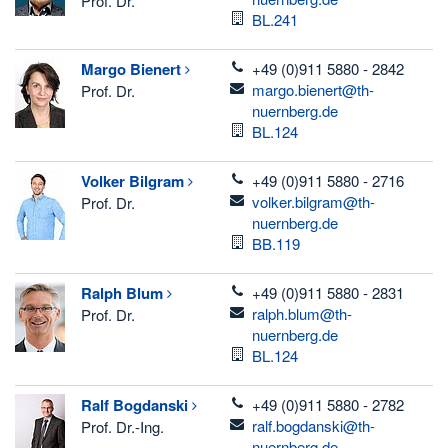
Prof. Dr.
Raum
BL.241
telefon
Margo
Bienert
+49 (0)911 5880 - 2842
email
margo.bienert@th-
Prof. Dr.
nuernberg.de
Raum
BL.124
telefon
Volker
Bilgram
+49 (0)911 5880 - 2716
email
volker.bilgram@th-
Prof. Dr.
nuernberg.de
Raum
BB.119
telefon
Ralph
Blum
+49 (0)911 5880 - 2831
email
ralph.blum@th-
Prof. Dr.
nuernberg.de
Raum
BL.124
telefon
Ralf
Bogdanski
+49 (0)911 5880 - 2782
email
ralf.bogdanski@th-
Prof. Dr.-Ing.
nuernberg.de