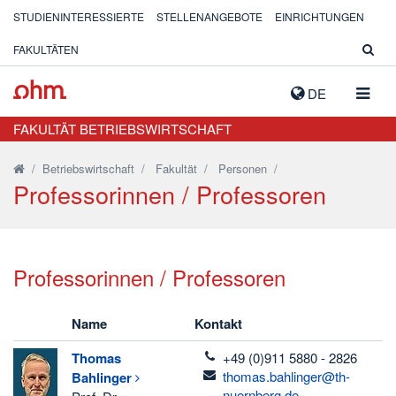
STUDIENINTERESSIERTE
STELLENANGEBOTE
EINRICHTUNGEN
FAKULTÄTEN
NAVIG
DE
AUSK
FAKULTÄT BETRIEBSWIRTSCHAFT
/
Betriebswirtschaft
/
Fakultät
/
Personen
/
Professorinnen / Professoren
Professorinnen / Professoren
Name
Kontakt
telefon
Thomas
+49 (0)911 5880 - 2826
email
thomas.bahlinger@th-
Bahlinger
nuernberg.de