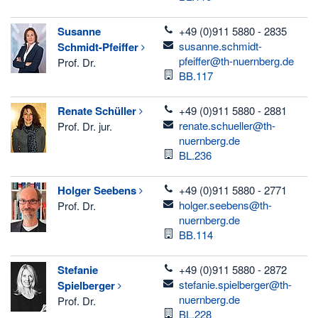
telefon
Susanne
+49 (0)911 5880 - 2835
email
susanne.schmidt-
Schmidt-Pfeiffer
pfeiffer@th-nuernberg.de
Prof. Dr.
Raum
BB.117
telefon
Renate
Schüller
+49 (0)911 5880 - 2881
email
renate.schueller@th-
Prof. Dr. jur.
nuernberg.de
Raum
BL.236
telefon
Holger
Seebens
+49 (0)911 5880 - 2771
email
holger.seebens@th-
Prof. Dr.
nuernberg.de
Raum
BB.114
telefon
Stefanie
+49 (0)911 5880 - 2872
email
stefanie.spielberger@th-
Spielberger
nuernberg.de
Prof. Dr.
Raum
BL.228