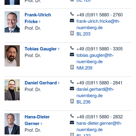
Prof. Dr.
telefon
Frank-Ulrich
+49 (0)911 5880 - 2760
email
frank-ulrich.fricke@th-
Fricke
nuernberg.de
Prof. Dr.
Raum
BL.203
telefon
Tobias
Gaugler
+49 (0)911 5880 - 3305
email
tobias.gaugler@th-
Prof. Dr.
nuernberg.de
Raum
NM.209
telefon
Daniel
Gerhard
+49 (0)911 5880 - 2841
email
daniel.gerhard@th-
Prof. Dr.
nuernberg.de
Raum
BL.236
telefon
Hans-Dieter
+49 (0)911 5880 - 2832
email
hans-dieter.gerner@th-
Gerner
nuernberg.de
Prof. Dr.
Raum
BL.132