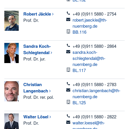
telefon
Robert
Jäckle
+49 (0)911 5880 - 2754
email
robert.jaeckle@th-
Prof. Dr.
nuernberg.de
Raum
BB.116
telefon
Sandra
Koch-
+49 (0)911 5880 - 2864
email
sandra.koch-
Schlegtendal
schlegtendal@th-
Prof. Dr. jur.
nuernberg.de
Raum
BL.117
telefon
Christian
+49 (0)911 5880 - 2783
email
christian.langenbach@th-
Langenbach
nuernberg.de
Prof. Dr. rer. pol.
Raum
BL.125
telefon
Walter
Lösel
+49 (0)911 5880 - 2822
email
walter.loesel@th-
Prof. Dr.
nuernberg.de