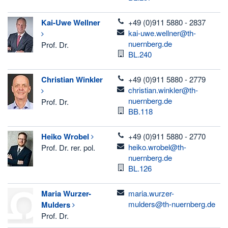
telefon
Kai-Uwe
Wellner
+49 (0)911 5880 - 2837
email
kai-uwe.wellner@th-
nuernberg.de
Prof. Dr.
Raum
BL.240
telefon
Christian
Winkler
+49 (0)911 5880 - 2779
email
christian.winkler@th-
nuernberg.de
Prof. Dr.
Raum
BB.118
telefon
Heiko
Wrobel
+49 (0)911 5880 - 2770
email
heiko.wrobel@th-
Prof. Dr. rer. pol.
nuernberg.de
Raum
BL.126
email
Maria
Wurzer-
maria.wurzer-
mulders@th-nuernberg.de
Mulders
Prof. Dr.