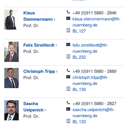
telefon
Klaus
+49 (0)911 5880 - 2846
email
klaus.stemmermann@th-
Stemmermann
nuernberg.de
Prof. Dr.
Raum
BL.127
email
Felix
Streitferdt
felix.streitferdt@th-
nuernberg.de
Prof. Dr.
Raum
BL.232
telefon
Christoph
Tripp
+49 (0)911 5880 - 2889
email
christoph.tripp@th-
Prof. Dr.
nuernberg.de
Raum
BL.130
telefon
Sascha
+49 (0)911 5880 - 2827
email
sascha.uelpenich@th-
Uelpenich
nuernberg.de
Prof. Dr.
Raum
BL.133