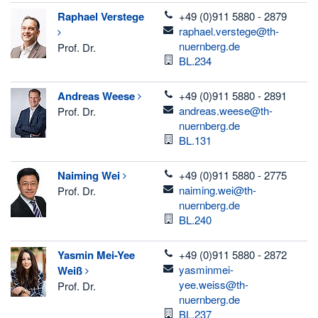
telefon
Raphael
Verstege
+49 (0)911 5880 - 2879
email
raphael.verstege@th-
nuernberg.de
Prof. Dr.
Raum
BL.234
telefon
Andreas
Weese
+49 (0)911 5880 - 2891
email
andreas.weese@th-
Prof. Dr.
nuernberg.de
Raum
BL.131
telefon
Naiming
Wei
+49 (0)911 5880 - 2775
email
naiming.wei@th-
Prof. Dr.
nuernberg.de
Raum
BL.240
telefon
Yasmin Mei-Yee
+49 (0)911 5880 - 2872
email
yasminmei-
Weiß
yee.weiss@th-
Prof. Dr.
nuernberg.de
Raum
BL.237