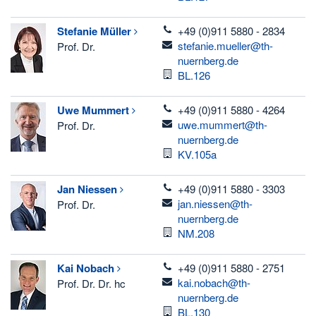
telefon
Stefanie
Müller
+49 (0)911 5880 - 2834
email
stefanie.mueller@th-
Prof. Dr.
nuernberg.de
Raum
BL.126
telefon
Uwe
Mummert
+49 (0)911 5880 - 4264
email
uwe.mummert@th-
Prof. Dr.
nuernberg.de
Raum
KV.105a
telefon
Jan
Niessen
+49 (0)911 5880 - 3303
email
jan.niessen@th-
Prof. Dr.
nuernberg.de
Raum
NM.208
telefon
Kai
Nobach
+49 (0)911 5880 - 2751
email
kai.nobach@th-
Prof. Dr. Dr. hc
nuernberg.de
Raum
BL.130