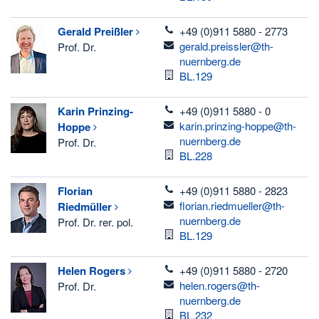
telefon
Gerald
Preißler
+49 (0)911 5880 - 2773
email
gerald.preissler@th-
Prof. Dr.
nuernberg.de
Raum
BL.129
telefon
Karin
Prinzing-
+49 (0)911 5880 - 0
email
karin.prinzing-hoppe@th-
Hoppe
nuernberg.de
Prof. Dr.
Raum
BL.228
telefon
Florian
+49 (0)911 5880 - 2823
email
florian.riedmueller@th-
Riedmüller
nuernberg.de
Prof. Dr. rer. pol.
Raum
BL.129
telefon
Helen
Rogers
+49 (0)911 5880 - 2720
email
helen.rogers@th-
Prof. Dr.
nuernberg.de
Raum
BL.232