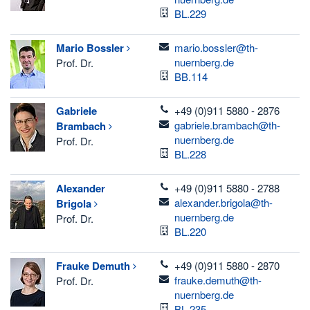
Raum
BL.229
email
Mario
Bossler
mario.bossler@th-
nuernberg.de
Prof. Dr.
Raum
BB.114
telefon
Gabriele
+49 (0)911 5880 - 2876
email
gabriele.brambach@th-
Brambach
nuernberg.de
Prof. Dr.
Raum
BL.228
telefon
Alexander
+49 (0)911 5880 - 2788
email
alexander.brigola@th-
Brigola
nuernberg.de
Prof. Dr.
Raum
BL.220
telefon
Frauke
Demuth
+49 (0)911 5880 - 2870
email
frauke.demuth@th-
Prof. Dr.
nuernberg.de
Raum
BL.235