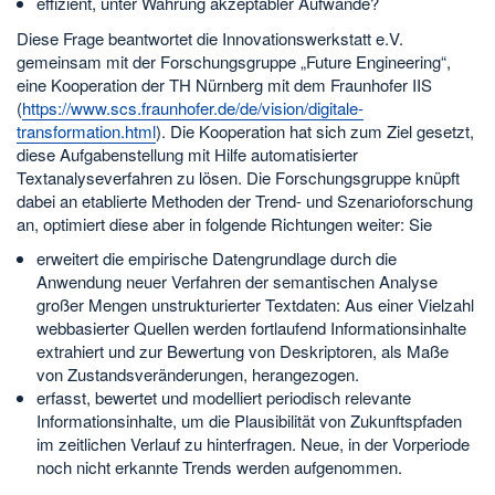
effizient, unter Wahrung akzeptabler Aufwände?
Diese Frage beantwortet die Innovationswerkstatt e.V.
gemeinsam mit der Forschungsgruppe „Future Engineering“,
eine Kooperation der TH Nürnberg mit dem Fraunhofer IIS
(
https://www.scs.fraunhofer.de/de/vision/digitale-
transformation.html
). Die Kooperation hat sich zum Ziel gesetzt,
diese Aufgabenstellung mit Hilfe automatisierter
Textanalyseverfahren zu lösen. Die Forschungsgruppe knüpft
dabei an etablierte Methoden der Trend- und Szenarioforschung
an, optimiert diese aber in folgende Richtungen weiter: Sie
erweitert die empirische Datengrundlage durch die
Anwendung neuer Verfahren der semantischen Analyse
großer Mengen unstrukturierter Textdaten: Aus einer Vielzahl
webbasierter Quellen werden fortlaufend Informationsinhalte
extrahiert und zur Bewertung von Deskriptoren, als Maße
von Zustandsveränderungen, herangezogen.
erfasst, bewertet und modelliert periodisch relevante
Informationsinhalte, um die Plausibilität von Zukunftspfaden
im zeitlichen Verlauf zu hinterfragen. Neue, in der Vorperiode
noch nicht erkannte Trends werden aufgenommen.