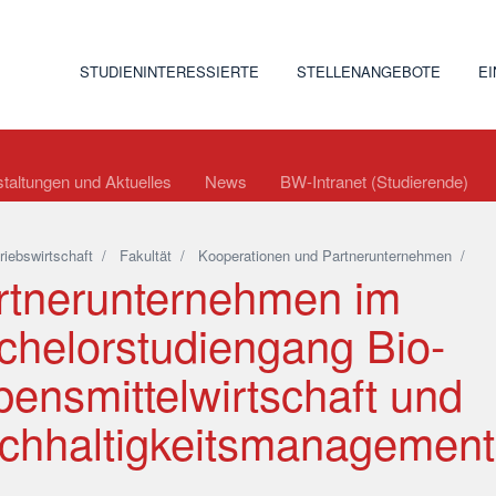
STUDIENINTERESSIERTE
STELLENANGEBOTE
E
taltungen und Aktuelles
News
BW-Intranet (Studierende)
riebswirtschaft
/
Fakultät
/
Kooperationen und Partnerunternehmen
/
rtnerunternehmen im
chelorstudiengang Bio-
bensmittelwirtschaft und
chhaltigkeitsmanagement