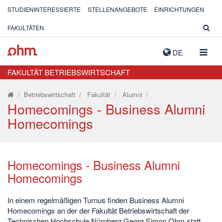
STUDIENINTERESSIERTE
STELLENANGEBOTE
EINRICHTUNGEN
FAKULTÄTEN
NAVIG
DE
AUSK
FAKULTÄT BETRIEBSWIRTSCHAFT
/
Betriebswirtschaft
/
Fakultät
/
Alumni
/
Homecomings - Business Alumni
Homecomings
Homecomings - Business Alumni
Homecomings
In einem regelmäßigen Turnus finden Business Alumni
Homecomings an der der Fakultät Betriebswirtschaft der
Technischen Hochschule Nürnberg Georg Simon Ohm statt.