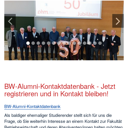
1
2
3
4
5
6
7
8
9
10
11
12
13
14
15
BW-Alumni-Kontaktdatenbank - Jetzt
registrieren und in Kontakt bleiben!
BW-Alumni-Kontaktdatenbank
Als baldiger ehemaliger Studierender stellt sich für uns die
Frage, ob Sie weiterhin Interesse an einem Kontakt zur Fakultät
Betriebswirtschaft und deren Absolventen/innen halten möchten.