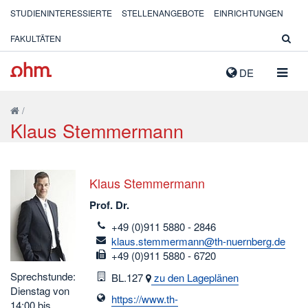
STUDIENINTERESSIERTE
STELLENANGEBOTE
EINRICHTUNGEN
FAKULTÄTEN
NAVIG
DE
AUSK
/
Klaus Stemmermann
Klaus Stemmermann
Prof. Dr.
telefon
+49 (0)911 5880 - 2846
email
klaus.stemmermann@th-nuernberg.de
fax
+49 (0)911 5880 - 6720
Sprechstunde:
Raum
BL.127
zu den Lageplänen
Dienstag von
https://www.th-
14:00 bis