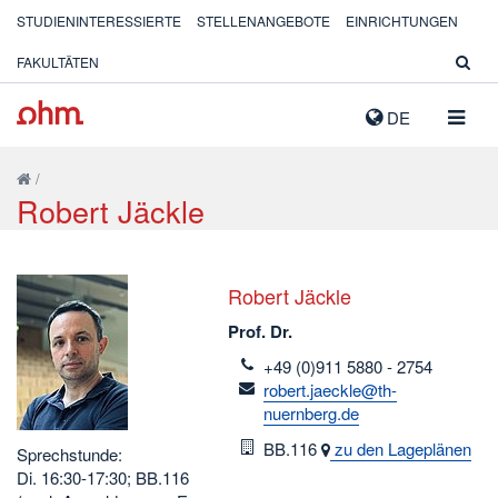
STUDIENINTERESSIERTE
STELLENANGEBOTE
EINRICHTUNGEN
FAKULTÄTEN
NAVIG
DE
AUSK
/
Robert Jäckle
Robert Jäckle
Prof. Dr.
telefon
+49 (0)911 5880 - 2754
email
robert.jaeckle@th-
nuernberg.de
Raum
BB.116
zu den Lageplänen
Sprechstunde:
Di. 16:30-17:30; BB.116