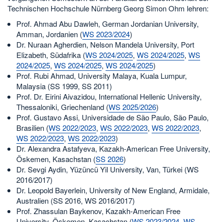
Technischen Hochschule Nürnberg Georg Simon Ohm lehren:
Prof. Ahmad Abu Dawleh, German Jordanian University,
Amman, Jordanien (
WS 2023/2024
)
Dr. Nuraan Agherdien, Nelson Mandela University, Port
Elizabeth, Südafrika (
WS 2024/2025
,
WS 2024/2025
,
WS
2024/2025
,
WS 2024/2025
,
WS 2024/2025
)
Prof. Rubi Ahmad, University Malaya, Kuala Lumpur,
Malaysia (SS 1999, SS 2011)
Prof. Dr. Eirini Aivazidou, International Hellenic University,
Thessaloniki, Griechenland (
WS 2025/2026
)
Prof. Gustavo Assi, Universidade de São Paulo, São Paulo,
Brasilien (
WS 2022/2023
,
WS 2022/2023
,
WS 2022/2023
,
WS 2022/2023
,
WS 2022/2023
)
Dr. Alexandra Astafyeva, Kazakh-American Free University,
Öskemen, Kasachstan (
SS 2026
)
Dr. Sevgi Aydin, Yüzüncü Yil University, Van, Türkei (WS
2016/2017)
Dr. Leopold Bayerlein, University of New England, Armidale,
Australien (SS 2016, WS 2016/2017)
Prof. Zhassulan Baykenov, Kazakh-American Free
University, Öskemen, Kasachstan (
WS 2023/2024
,
WS