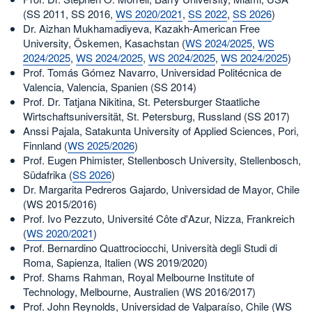
(SS 2011, SS 2016,
WS 2020/2021
,
SS 2022
,
SS 2026
)
Dr. Aizhan Mukhamadiyeva, Kazakh-American Free
University, Öskemen, Kasachstan (
WS 2024/2025
,
WS
2024/2025
,
WS 2024/2025
,
WS 2024/2025
,
WS 2024/2025
)
Prof. Tomás Gómez Navarro, Universidad Politécnica de
Valencia, Valencia, Spanien (SS 2014)
Prof. Dr. Tatjana Nikitina, St. Petersburger Staatliche
Wirtschaftsuniversität, St. Petersburg, Russland (SS 2017)
Anssi Pajala, Satakunta University of Applied Sciences, Pori,
Finnland (
WS 2025/2026
)
Prof. Eugen Phimister, Stellenbosch University, Stellenbosch,
Südafrika (
SS 2026
)
Dr. Margarita Pedreros Gajardo, Universidad de Mayor, Chile
(WS 2015/2016)
Prof. Ivo Pezzuto, Université Côte d'Azur, Nizza, Frankreich
(
WS 2020/2021
)
Prof. Bernardino Quattrociocchi, Università degli Studi di
Roma, Sapienza, Italien (WS 2019/2020)
Prof. Shams Rahman, Royal Melbourne Institute of
Technology, Melbourne, Australien (WS 2016/2017)
Prof. John Reynolds, Universidad de Valparaíso, Chile (WS