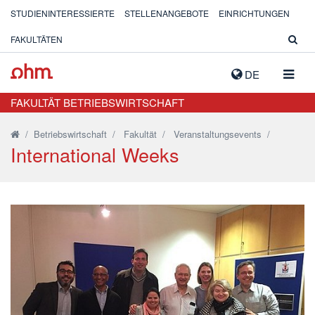
STUDIENINTERESSIERTE
STELLENANGEBOTE
EINRICHTUNGEN
FAKULTÄTEN
NAVIG
DE
AUSK
FAKULTÄT BETRIEBSWIRTSCHAFT
/
Betriebswirtschaft
/
Fakultät
/
Veranstaltungsevents
/
International Weeks