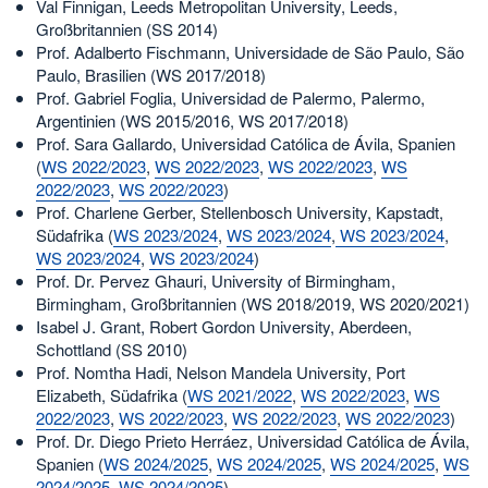
Val Finnigan, Leeds Metropolitan University, Leeds,
Großbritannien (SS 2014)
Prof. Adalberto Fischmann, Universidade de São Paulo, São
Paulo, Brasilien (WS 2017/2018)
Prof. Gabriel Foglia, Universidad de Palermo, Palermo,
Argentinien (WS 2015/2016, WS 2017/2018)
Prof. Sara Gallardo, Universidad Católica de Ávila, Spanien
(
WS 2022/2023
,
WS 2022/2023
,
WS 2022/2023
,
WS
2022/2023
,
WS 2022/2023
)
Prof. Charlene Gerber, Stellenbosch University, Kapstadt,
Südafrika (
WS 2023/2024
,
WS 2023/2024
,
WS 2023/2024
,
WS 2023/2024
,
WS 2023/2024
)
Prof. Dr. Pervez Ghauri, University of Birmingham,
Birmingham, Großbritannien (WS 2018/2019, WS 2020/2021)
Isabel J. Grant, Robert Gordon University, Aberdeen,
Schottland (SS 2010)
Prof. Nomtha Hadi, Nelson Mandela University, Port
Elizabeth, Südafrika (
WS 2021/2022
,
WS 2022/2023
,
WS
2022/2023
,
WS 2022/2023
,
WS 2022/2023
,
WS 2022/2023
)
Prof. Dr. Diego Prieto Herráez, Universidad Católica de Ávila,
Spanien (
WS 2024/2025
,
WS 2024/2025
,
WS 2024/2025
,
WS
2024/2025
,
WS 2024/2025
)