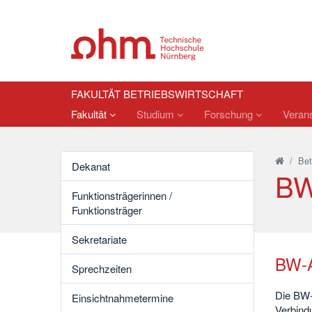
FAKULTÄT BETRIEBSWIRTSCHAFT
Fakultät
Studium
Forschung
Verans
/
Bet
Dekanat
BW
Funktionsträgerinnen /
Funktionsträger
Sekretariate
BW-A
Sprechzeiten
Die BW-
Einsichtnahmetermine
Verbind