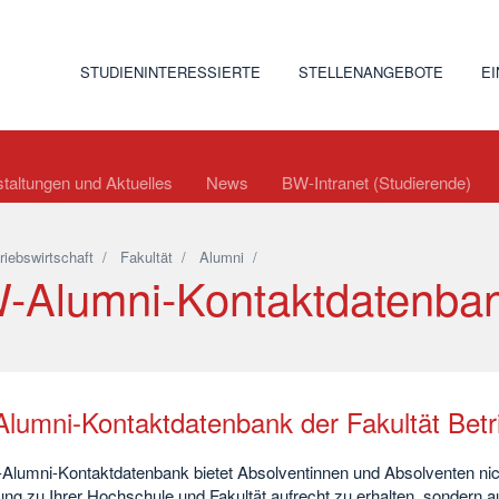
STUDIENINTERESSIERTE
STELLENANGEBOTE
E
taltungen und Aktuelles
News
BW-Intranet (Studierende)
riebswirtschaft
/
Fakultät
/
Alumni
/
-Alumni-Kontaktdatenba
lumni-Kontaktdatenbank der Fakultät Betri
Alumni-Kontaktdatenbank bietet Absolventinnen und Absolventen nich
ung zu Ihrer Hochschule und Fakultät aufrecht zu erhalten, sondern 