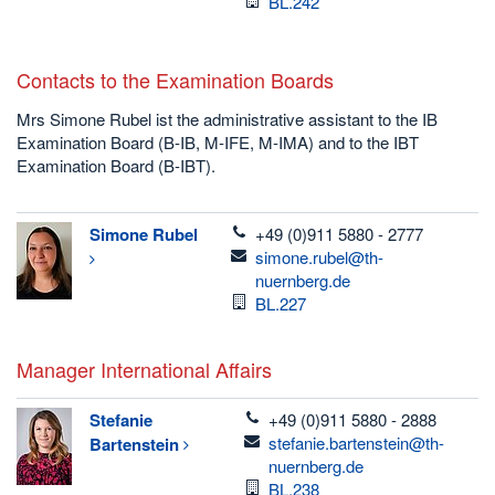
Raum
BL.242
Contacts to the Examination Boards
Mrs Simone Rubel ist the administrative assistant to the IB
Examination Board (B-IB, M-IFE, M-IMA) and to the IBT
Examination Board (B-IBT).
telefon
Simone
Rubel
+49 (0)911 5880 - 2777
email
simone.rubel@th-
nuernberg.de
Raum
BL.227
Manager International Affairs
telefon
Stefanie
+49 (0)911 5880 - 2888
email
stefanie.bartenstein@th-
Bartenstein
nuernberg.de
Raum
BL.238