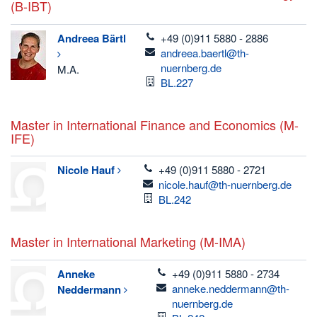
(B-IBT)
telefon
Andreea
Bärtl
+49 (0)911 5880 - 2886
email
andreea.baertl@th-
nuernberg.de
M.A.
Raum
BL.227
Master in International Finance and Economics (M-
IFE)
telefon
Nicole
Hauf
+49 (0)911 5880 - 2721
email
nicole.hauf@th-nuernberg.de
Raum
BL.242
Master in International Marketing (M-IMA)
telefon
Anneke
+49 (0)911 5880 - 2734
email
anneke.neddermann@th-
Neddermann
nuernberg.de