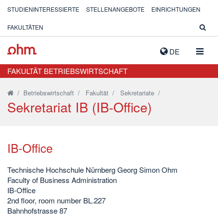
STUDIENINTERESSIERTE
STELLENANGEBOTE
EINRICHTUNGEN
FAKULTÄTEN
NAVIG
DE
AUSK
FAKULTÄT BETRIEBSWIRTSCHAFT
/
Betriebswirtschaft
/
Fakultät
/
Sekretariate
/
Sekretariat IB (IB-Office)
IB-Office
Technische Hochschule Nürnberg Georg Simon Ohm
Faculty of Business Administration
IB-Office
2nd floor, room number BL.227
Bahnhofstrasse 87