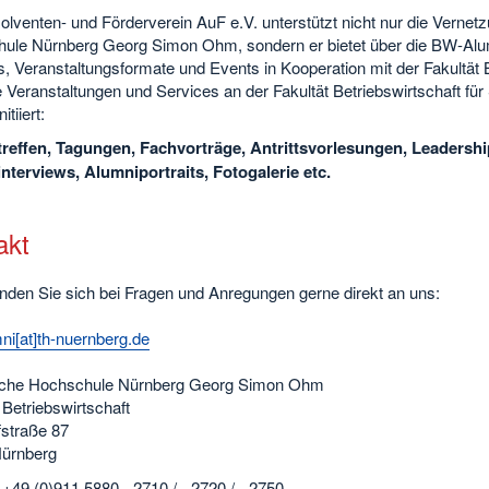
olventen- und Förderverein AuF e.V. unterstützt nicht nur die Verne
ule Nürnberg Georg Simon Ohm, sondern er bietet über die BW-Alu
, Veranstaltungsformate und Events in Kooperation mit der Fakultät 
 Veranstaltungen und Services an der Fakultät Betriebswirtschaft fü
itiiert:
reffen, Tagungen, Fachvorträge, Antrittsvorlesungen, Leadershi
nterviews, Alumniportraits, Fotogalerie etc.
akt
enden Sie sich bei Fragen und Anregungen gerne direkt an uns:
ni[at]th-nuernberg.de
che Hochschule Nürnberg Georg Simon Ohm
 Betriebswirtschaft
straße 87
ürnberg
 +49 (0)911 5880 - 2710 / - 2720 / - 2750