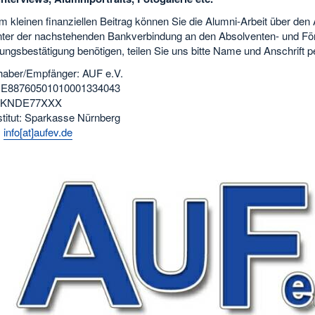
m kleinen finanziellen Beitrag können Sie die Alumni-Arbeit über den
nter der nachstehenden Bankverbindung an den Absolventen- und Förde
gsbestätigung benötigen, teilen Sie uns bitte Name und Anschrift pe
haber/Empfänger: AUF e.V.
DE88760501010001334043
SKNDE77XXX
stitut: Sparkasse Nürnberg
:
info[at]aufev.de