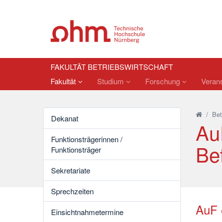
FAKULTÄT BETRIEBSWIRTSCHAFT
Fakultät
Studium
Forschung
Verans
/
Bet
Dekanat
AuF
Funktionsträgerinnen /
Bet
Funktionsträger
Sekretariate
Sprechzeiten
AuF e
Einsichtnahmetermine