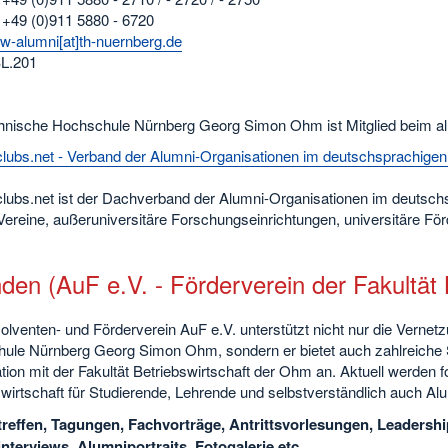
 +49 (0)911 5880 - 6720
w-alumni[at]th-nuernberg.de
L.201
hnische Hochschule Nürnberg Georg Simon Ohm ist Mitglied beim alu
clubs.net - Verband der Alumni-Organisationen im deutschsprachige
clubs.net ist der Dachverband der Alumni-Organisationen im deutsc
ereine, außeruniversitäre Forschungseinrichtungen, universitäre För
en (AuF e.V. - Förderverein der Fakultät 
olventen- und Förderverein AuF e.V. unterstützt nicht nur die Verne
ule Nürnberg Georg Simon Ohm, sondern er bietet auch zahlreiche S
ion mit der Fakultät Betriebswirtschaft der Ohm an. Aktuell werden 
wirtschaft für Studierende, Lehrende und selbstverständlich auch Alumn
reffen, Tagungen, Fachvorträge, Antrittsvorlesungen, Leadershi
nterviews, Alumniportraits, Fotogalerie etc.