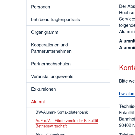
Der Abs
Personen
Hochsch
Services
Lehrbeauftragtenportraits
folgende
Alumni in
Organigramm
Alumnit
Kooperationen und
Alumnii
Partnerunternehmen
Partnerhochschulen
Kont
Veranstaltungsevents
Bitte w
Exkursionen
bw-alum
Alumni
Technis
BW-Alumni-Kontaktdatenbank
Fakultät
Bahnhof
AuF e.V. - Förderverein der Fakultät
90402 N
Betriebswirtschaft
Telefon:
Alumniinterviews