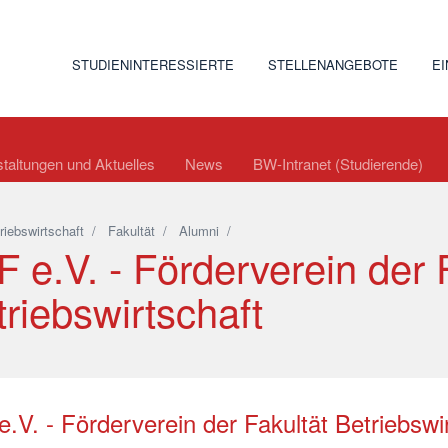
STUDIENINTERESSIERTE
STELLENANGEBOTE
E
taltungen und Aktuelles
News
BW-Intranet (Studierende)
riebswirtschaft
/
Fakultät
/
Alumni
/
 e.V. - Förderverein der 
riebswirtschaft
.V. - Förderverein der Fakultät Betriebswi