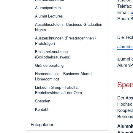
Telefax:
Alumniportraits
Email:
b
Alumni Lectures
Raum B
Abschlussfeiern - Business Graduation
Nights
Die Tec
Auszeichnungen (Preisträgerinnen /
Preisträger)
alumni-
Bibliotheksnutzung
(Bibliotheksausweis)
alumni-
Alumni-V
Gründerberatung
Homecomings - Business Alumni
Homecomings
Spend
LinkedIn Group - Fakultät
Betriebswirtschaft der Ohm
Der Abs
Spenden
Hochsch
Kontakt
Kooperat
Betriebs
Fotogalerien
Alumnit
Alumnii