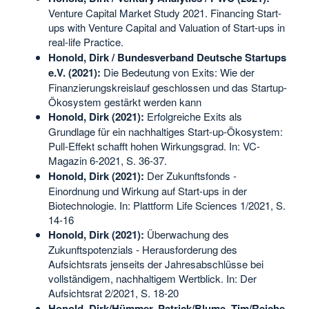
Venture Capital Market Study 2021. Financing Start-
ups with Venture Capital and Valuation of Start-ups in
real-life Practice.
Honold, Dirk / Bundesverband Deutsche Startups
e.V. (2021):
Die Bedeutung von Exits: Wie der
Finanzierungskreislauf geschlossen und das Startup-
Ökosystem gestärkt werden kann
Honold, Dirk (2021):
Erfolgreiche Exits als
Grundlage für ein nachhaltiges Start-up-Ökosystem:
Pull-Effekt schafft hohen Wirkungsgrad. In: VC-
Magazin 6-2021, S. 36-37.
Honold, Dirk (2021):
Der Zukunftsfonds -
Einordnung und Wirkung auf Start-ups in der
Biotechnologie. In: Plattform Life Sciences 1/2021, S.
14-16
Honold, Dirk (2021):
Überwachung des
Zukunftspotenzials - Herausforderung des
Aufsichtsrats jenseits der Jahresabschlüsse bei
vollständigem, nachhaltigem Wertblick. In: Der
Aufsichtsrat 2/2021, S. 18-20
Honold, Dirk/Hümmer, Patrick/Blume, Tim/Reiche,