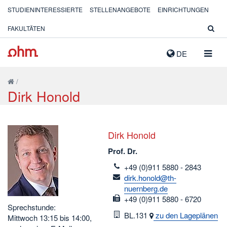
STUDIENINTERESSIERTE
STELLENANGEBOTE
EINRICHTUNGEN
FAKULTÄTEN
NAVIG
DE
AUSK
/
Dirk Honold
Dirk Honold
Prof. Dr.
telefon
+49 (0)911 5880 - 2843
email
dirk.honold@th-
nuernberg.de
fax
+49 (0)911 5880 - 6720
Sprechstunde:
Raum
BL.131
zu den Lageplänen
Mittwoch 13:15 bis 14:00,