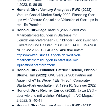
4 2023, S. 86-88
Honold, Dirk / Ventury Analytics / PWC (2022):
Venture Capital Market Study 2022. Financing Start-
ups with Venture Capital and Valuation of Start-ups in
real-life Practice.
Honold, Dirk/Fege, Merlin (2022):
Wert von
Mitarbeiterbeteiligungen in Start-ups mit
Liquidationspräferenzen - Ein blinder Fleck zwischen
Erwartung und Realität. In: CORPORATE FINANCE
Nr. 11-22 2022, S. 346-355. Abrufbar unter:
https://www.business-angels.de/wert-von-
mitarbeiterbeteiligungen-in-start-ups-mit-
liquidationspraeferenzen/
Honold, Dirk / Hümmer, Patrick / Reiche, Enrico /
Blume, Tim (2022):
CVC versus VC: Partner auf
Augenhöhe? In: Weber / Elz (Hrsg.): Corporate-
Startup-Partnerschaften, S. 199-210. Springer 2022
Honold, Dirk / Reiche, Enrico (2022):
Ja zu ESG -
aber wie und mit welcher Wirkung? In: VC-Magazin
2-2022, S. 40-41
Honold, Dirk / Ventury Analytics / PWC (2021):