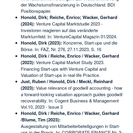
der Wachstumsfinanzierung in Deutschland. BDI
Positionspapier.
Honold, Dirk; Reiche, Enrico; Wacker, Gerhard
(2024):
Venture Capital Marktstudie 2023 -
Investoren reagieren auf das veränderte
Marktumfeld. In: VentureCapital Magazin 01/2024.
Honold, Dirk (2023):
Konzerne, Start-ups und die
Börse. In: FAZ, Nr. 276, 27.11.2023, S. 16
Honold, Dirk / Reiche, Enrico / Wacker, Gerhard
(2023):
Venture Capital Market Study 2023.
Financing Start-ups with Venture Capital and
Valuation of Start-ups in real-life Practice.
Just, Ruben / Honold, Dirk / Meckl, Reinhard
(2023):
Value relevance of goodwill accounting - how
a forward-looking valuation approach guides goodwill
recoverability. In: Cogent Business & Management
Vol.10, 2023 - Issue 3
Honold, Dirk / Reiche, Enrico / Wacker, Gerhard
/Blume, Tim (2023):
Ausgestaltung von Mitarbeiterbeteiligungen in Start-
ups in der Praxis. In: CORPORATE FINANCE Nr. 3-