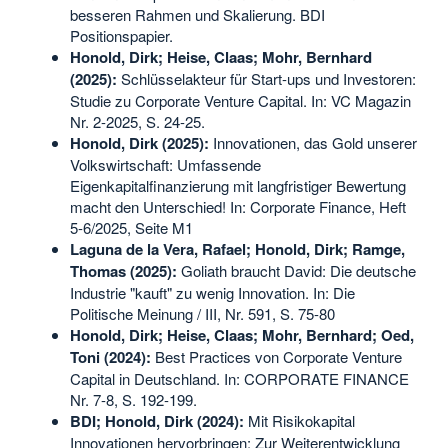
besseren Rahmen und Skalierung. BDI
Positionspapier.
Honold, Dirk; Heise, Claas; Mohr, Bernhard
(2025):
Schlüsselakteur für Start-ups und Investoren:
Studie zu Corporate Venture Capital. In: VC Magazin
Nr. 2-2025, S. 24-25.
Honold, Dirk (2025):
Innovationen, das Gold unserer
Volkswirtschaft: Umfassende
Eigenkapitalfinanzierung mit langfristiger Bewertung
macht den Unterschied! In: Corporate Finance, Heft
5-6/2025, Seite M1
Laguna de la Vera, Rafael; Honold, Dirk; Ramge,
Thomas (2025):
Goliath braucht David: Die deutsche
Industrie "kauft" zu wenig Innovation. In: Die
Politische Meinung / III, Nr. 591, S. 75-80
Honold, Dirk; Heise, Claas; Mohr, Bernhard; Oed,
Toni (2024):
Best Practices von Corporate Venture
Capital in Deutschland. In: CORPORATE FINANCE
Nr. 7-8, S. 192-199.
BDI; Honold, Dirk (2024):
Mit Risikokapital
Innovationen hervorbringen: Zur Weiterentwicklung