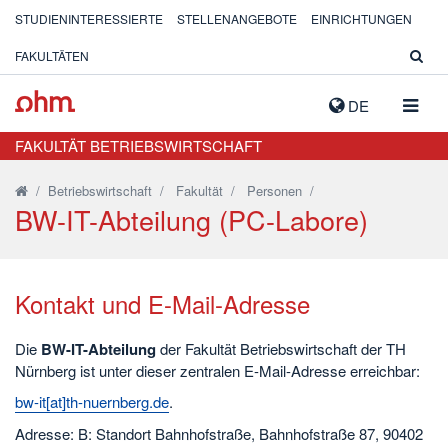
STUDIENINTERESSIERTE
STELLENANGEBOTE
EINRICHTUNGEN
FAKULTÄTEN
NAVIG
DE
AUSK
FAKULTÄT BETRIEBSWIRTSCHAFT
/
Betriebswirtschaft
/
Fakultät
/
Personen
/
BW-IT-Abteilung (PC-Labore)
Kontakt und E-Mail-Adresse
Die
BW-IT-Abteilung
der Fakultät Betriebswirtschaft der TH
Nürnberg ist unter dieser zentralen E-Mail-Adresse erreichbar:
bw-it[at]th-nuernberg.de
.
Adresse: B: Standort Bahnhofstraße, Bahnhofstraße 87, 90402