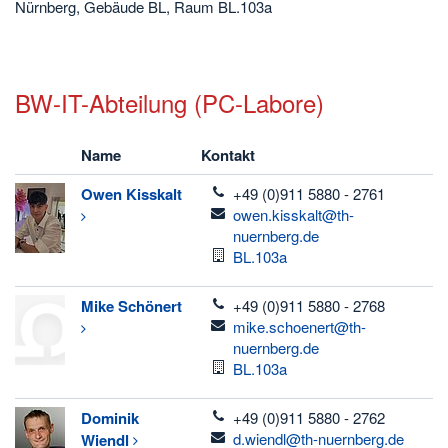
Nürnberg, Gebäude BL, Raum BL.103a
BW-IT-Abteilung (PC-Labore)
Name
Kontakt
telefon
Owen
Kisskalt
+49 (0)911 5880 - 2761
email
owen.kisskalt@th-
nuernberg.de
Raum
BL.103a
telefon
Mike
Schönert
+49 (0)911 5880 - 2768
email
mike.schoenert@th-
nuernberg.de
Raum
BL.103a
telefon
Dominik
+49 (0)911 5880 - 2762
email
d.wiendl@th-nuernberg.de
Wiendl