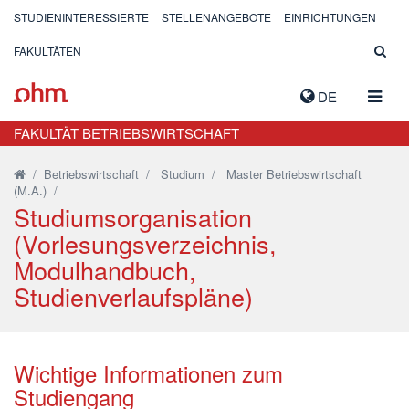
STUDIENINTERESSIERTE
STELLENANGEBOTE
EINRICHTUNGEN
FAKULTÄTEN
NAVIG
DE
AUSK
FAKULTÄT BETRIEBSWIRTSCHAFT
/
Betriebswirtschaft
/
Studium
/
Master Betriebswirtschaft
(M.A.)
/
Studiumsorganisation
(Vorlesungsverzeichnis,
Modulhandbuch,
Studienverlaufspläne)
Wichtige Informationen zum
Studiengang