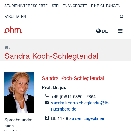
STUDIENINTERESSIERTE
STELLENANGEBOTE
EINRICHTUNGEN
FAKULTÄTEN
NAVIG
DE
AUSK
/
Sandra Koch-Schlegtendal
Sandra Koch-Schlegtendal
Prof. Dr. jur.
telefon
+49 (0)911 5880 - 2864
email
sandra.koch-schlegtendal@th-
nuernberg.de
Raum
BL.117
zu den Lageplänen
Sprechstunde:
nach