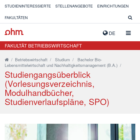
STUDIENINTERESSIERTE
STELLENANGEBOTE
EINRICHTUNGEN
FAKULTÄTEN
NAVIG
DE
AUSK
FAKULTÄT BETRIEBSWIRTSCHAFT
/
Betriebswirtschaft
/
Studium
/
Bachelor Bio-
Lebensmittelwirtschaft und Nachhaltigkeitsmanagement (B.A.)
/
Studiengangsüberblick
(Vorlesungsverzeichnis,
Modulhandbücher,
Studienverlaufspläne, SPO)