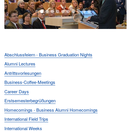
1
2
3
4
5
6
7
8
9
10
Abschlussfeiern - Business Graduation Nights
Alumni Lectures
Antrittsvorlesungen
Business-Coffee-Meetings
Career Days
Erstsemesterbegrüßungen
Homecomings - Business Alumni Homecomings
International Field Trips
International Weeks