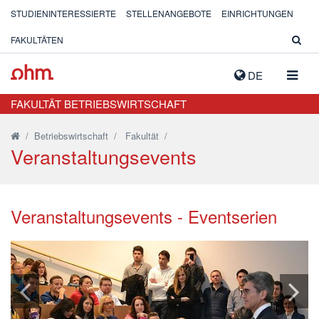
STUDIENINTERESSIERTE
STELLENANGEBOTE
EINRICHTUNGEN
FAKULTÄTEN
NAVIG
DE
AUSK
FAKULTÄT BETRIEBSWIRTSCHAFT
/
Betriebswirtschaft
/
Fakultät
/
Veranstaltungsevents
Veranstaltungsevents - Eventserien