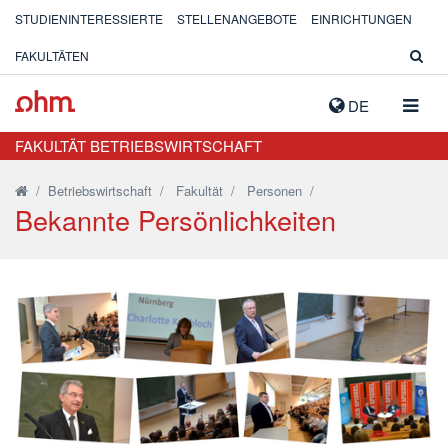
STUDIENINTERESSIERTE
STELLENANGEBOTE
EINRICHTUNGEN
FAKULTÄTEN
NAVIG
DE
AUSK
FAKULTÄT BETRIEBSWIRTSCHAFT
/
Betriebswirtschaft
/
Fakultät
/
Personen
/
Bekannte Persönlichkeiten