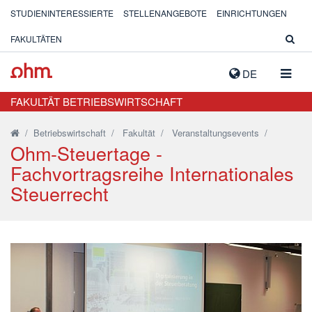
STUDIENINTERESSIERTE
STELLENANGEBOTE
EINRICHTUNGEN
FAKULTÄTEN
NAVIG
DE
AUSK
FAKULTÄT BETRIEBSWIRTSCHAFT
/
Betriebswirtschaft
/
Fakultät
/
Veranstaltungsevents
/
Ohm-Steuertage -
Fachvortragsreihe Internationales
Steuerrecht